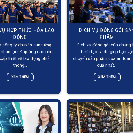
 VỤ HỢP THỨC HÓA LAO
DỊCH VỤ ĐÓNG GÓI SẢ
ĐỘNG
PHẨM
à công ty chuyên cung ứng
Dịch vụ đóng gói của chúng 
 nhân lực. Đáp ứng các nhu
được tạo ra để giúp bạn vậ
cấp thiết về lao động phổ
chuyển sản phẩm của an toàn 
thông…
quả nhất…
XEM THÊM
XEM THÊM