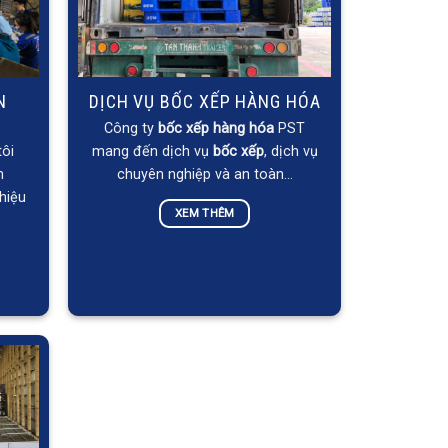
N
DỊCH VỤ BỐC XẾP HÀNG HÓA
Công ty
bốc xếp hàng hóa
PST
tôi
mang đến dịch vụ
bốc xếp
, dịch vụ
n
chuyên nghiệp và an toàn…
hiệu
XEM THÊM