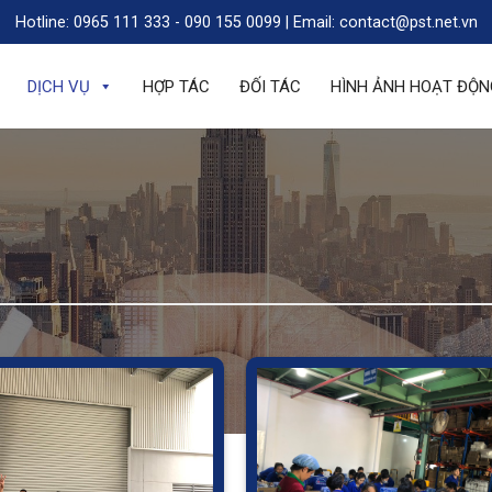
Hotline: 0965 111 333 - 090 155 0099 | Email: contact@pst.net.vn
DỊCH VỤ
HỢP TÁC
ĐỐI TÁC
HÌNH ẢNH HOẠT ĐỘN