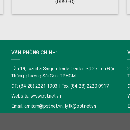
(DIAGEO)
VĂN PHÒNG CHÍNH:
Lầu 19, tòa nhà Saigon Trade Center. Số 37 Tôn Đức
3
Thắng, phường Sài Gòn, TPHCM.
ĐT: (84-28) 2221 1903 | Fax: (84-28) 2220 0917
Đ
Website:
www.pst.net.vn
W
Email:
amitam@pst.net.vn
,
ly.tk@pst.net.vn
E