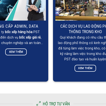
NG CẤP ADMIN, DATA
CÁC DỊCH VỤ LAO ĐỘNG P
THÔNG TRONG KHO
 ty
bốc xếp hàng hóa
PST
đến dịch vụ
bốc xếp giá rẻ
,
Quý khách đang có nhu cầu t
ụ chuyên nghiệp và an toàn…
lao động phổ thông có kinh ng
đã từng làm việc trong kho, có
XEM THÊM
kỹ năng làm việc trong kho đ
PST đào tạo và huấn luyệ
XEM THÊM
HỖ TRỢ TƯ VẤN