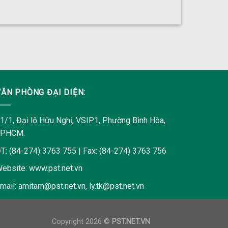
VĂN PHÒNG ĐẠI DIỆN:
1/1, Đại lộ Hữu Nghị, VSIP1, Phường Bình Hòa,
TPHCM.
T: (84-274) 3763 755 | Fax: (84-274) 3763 756
ebsite:
www.pst.net.vn
mail:
amitam@pst.net.vn
,
ly.tk@pst.net.vn
Copyright 2026 ©
PST.NET.VN